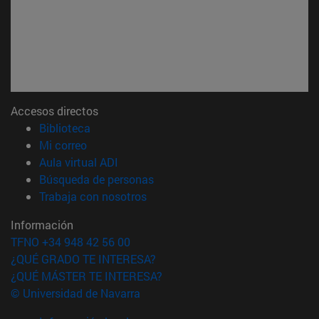
Accesos directos
(abre en nueva ventana)
Biblioteca
(abre en nueva ventana)
Mi correo
(abre en nueva ventana)
Aula virtual ADI
(abre en nueva ventana)
Búsqueda de personas
(abre en nueva ventana)
Trabaja con nosotros
Información
TFNO +34 948 42 56 00
¿QUÉ GRADO TE INTERESA?
¿QUÉ MÁSTER TE INTERESA?
© Universidad de Navarra