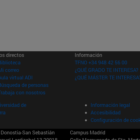
os directos
Información
(abre en nueva ventana)
Biblioteca
TFNO +34 948 42 56 00
(abre en nueva ventana)
Mi correo
¿QUÉ GRADO TE INTERESA?
(abre en nueva ventana)
Aula virtual ADI
¿QUÉ MÁSTER TE INTERESA
(abre en nueva ventana)
Búsqueda de personas
(abre en nueva ventana)
Trabaja con nosotros
versidad de
Información legal
rra
Accesibilidad
Configuración de coo
Donostia-San Sebastián
Campus Madrid
anuel Lardizabal 13 20018
Calle Marquesado de Sta. Marta