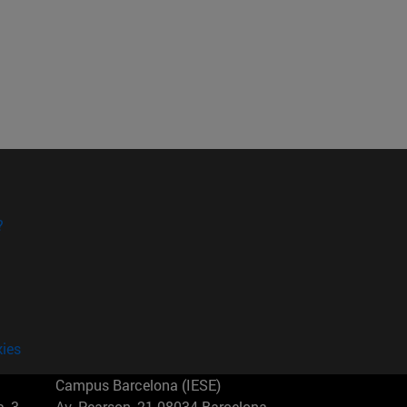
?
kies
Campus Barcelona (IESE)
, 3
Av. Pearson, 21 08034 Barcelona