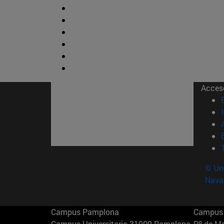
Acces
© Uni
Nava
Campus Pamplona
Campus 
Campus Universitario 31009 Pamplona
Pº de M