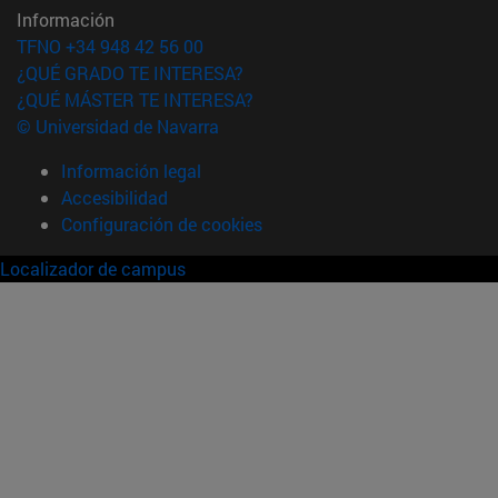
Información
TFNO +34 948 42 56 00
¿QUÉ GRADO TE INTERESA?
¿QUÉ MÁSTER TE INTERESA?
© Universidad de Navarra
Información legal
Accesibilidad
Configuración de cookies
Localizador de campus