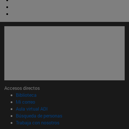
Accesos directos
(abre en nueva ventana)
Biblioteca
(abre en nueva ventana)
Mi correo
(abre en nueva ventana)
Aula virtual ADI
(abre en nueva ventana)
Búsqueda de personas
(abre en nueva ventana)
Trabaja con nosotros