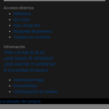
Accesos directos
(abre en nueva ventana)
Biblioteca
(abre en nueva ventana)
Mi correo
(abre en nueva ventana)
Aula virtual ADI
(abre en nueva ventana)
Búsqueda de personas
(abre en nueva ventana)
Trabaja con nosotros
Información
TFNO +34 948 42 56 00
¿QUÉ GRADO TE INTERESA?
¿QUÉ MÁSTER TE INTERESA?
© Universidad de Navarra
Información legal
Accesibilidad
Configuración de cookies
Localizador de campus