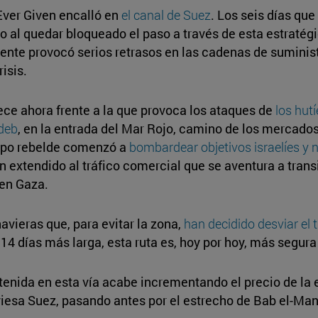
Ever Given encalló en
el canal de Suez
. Los seis días qu
al quedar bloqueado el paso a través de esta estratégic
dente provocó serios retrasos en las cadenas de suminist
isis.
dece ahora frente a la que provoca los ataques de
los hutí
deb
, en la entrada del Mar Rojo, camino de los mercados
rupo rebelde comenzó a
bombardear objetivos israelíes y
 extendido al tráfico comercial que se aventura a trans
 en Gaza.
avieras que, para evitar la zona,
han decidido desviar el t
 14 días más larga, esta ruta es, hoy por hoy, más segura
tenida en esta vía acabe incrementando el precio de la
iesa Suez, pasando antes por el estrecho de Bab el-Ma