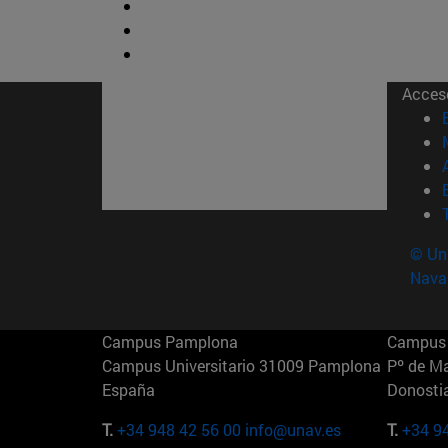
Acces
© Uni
Nava
Campus Pamplona
Campus 
Campus Universitario 31009 Pamplona
Pº de M
España
Donosti
T.
+34 948 42 56 00
info@unav.es
T.
+34 9