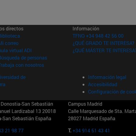
os directos
Información
(abre en nueva ventana)
Biblioteca
TFNO +34 948 42 56 00
(abre en nueva ventana)
Mi correo
¿QUÉ GRADO TE INTERESA?
(abre en nueva ventana)
Aula virtual ADI
¿QUÉ MÁSTER TE INTERESA
(abre en nueva ventana)
Búsqueda de personas
(abre en nueva ventana)
Trabaja con nosotros
versidad de
Información legal
rra
Accesibilidad
Configuración de coo
Donostia-San Sebastián
Campus Madrid
anuel Lardizabal 13 20018
Calle Marquesado de Sta. Marta
a-San Sebastián España
28027 Madrid España
43 21 98 77
T.
+34 914 51 43 41