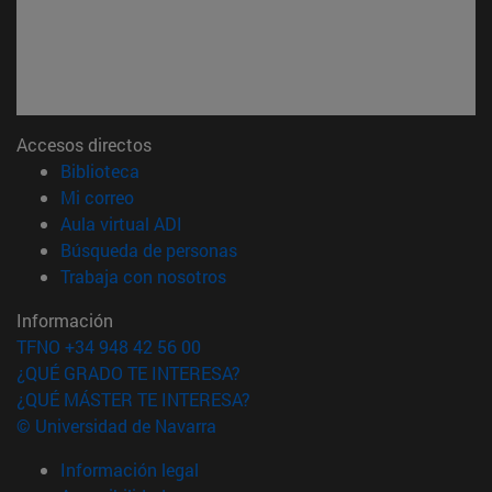
Accesos directos
(abre en nueva ventana)
Biblioteca
(abre en nueva ventana)
Mi correo
(abre en nueva ventana)
Aula virtual ADI
(abre en nueva ventana)
Búsqueda de personas
(abre en nueva ventana)
Trabaja con nosotros
Información
TFNO +34 948 42 56 00
¿QUÉ GRADO TE INTERESA?
¿QUÉ MÁSTER TE INTERESA?
© Universidad de Navarra
Información legal