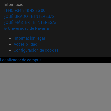
Información
TFNO +34 948 42 56 00
¿QUÉ GRADO TE INTERESA?
¿QUÉ MÁSTER TE INTERESA?
© Universidad de Navarra
Información legal
Accesibilidad
Configuración de cookies
Localizador de campus