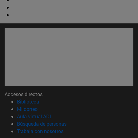
Accesos directos
(abre en nueva ventana)
Biblioteca
(abre en nueva ventana)
Mi correo
(abre en nueva ventana)
Aula virtual ADI
(abre en nueva ventana)
Búsqueda de personas
(abre en nueva ventana)
Trabaja con nosotros