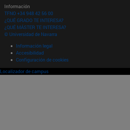
Información
TFNO +34 948 42 56 00
¿QUÉ GRADO TE INTERESA?
¿QUÉ MÁSTER TE INTERESA?
© Universidad de Navarra
Información legal
Accesibilidad
Configuración de cookies
Localizador de campus