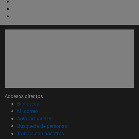
Accesos directos
(abre en nueva ventana)
Biblioteca
(abre en nueva ventana)
Mi correo
(abre en nueva ventana)
Aula virtual ADI
(abre en nueva ventana)
Búsqueda de personas
(abre en nueva ventana)
Trabaja con nosotros