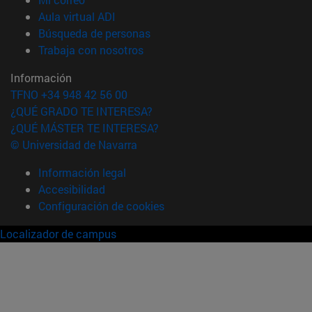
(abre en nueva ventana)
Aula virtual ADI
(abre en nueva ventana)
Búsqueda de personas
(abre en nueva ventana)
Trabaja con nosotros
Información
TFNO +34 948 42 56 00
¿QUÉ GRADO TE INTERESA?
¿QUÉ MÁSTER TE INTERESA?
© Universidad de Navarra
Información legal
Accesibilidad
Configuración de cookies
Localizador de campus