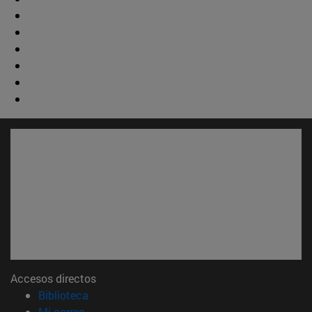
Accesos directos
(abre en nueva ventana)
Biblioteca
(abre en nueva ventana)
Mi correo