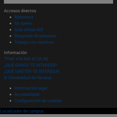
Accesos directos
(abre en nueva ventana)
Biblioteca
(abre en nueva ventana)
Mi correo
(abre en nueva ventana)
Aula virtual ADI
(abre en nueva ventana)
Búsqueda de personas
(abre en nueva ventana)
Trabaja con nosotros
Información
TFNO +34 948 42 56 00
¿QUÉ GRADO TE INTERESA?
¿QUÉ MÁSTER TE INTERESA?
© Universidad de Navarra
Información legal
Accesibilidad
Configuración de cookies
Localizador de campus