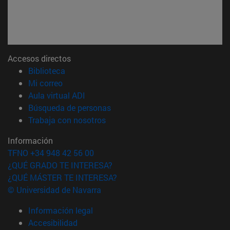
Accesos directos
(abre en nueva ventana)
Biblioteca
(abre en nueva ventana)
Mi correo
(abre en nueva ventana)
Aula virtual ADI
(abre en nueva ventana)
Búsqueda de personas
(abre en nueva ventana)
Trabaja con nosotros
Información
TFNO +34 948 42 56 00
¿QUÉ GRADO TE INTERESA?
¿QUÉ MÁSTER TE INTERESA?
© Universidad de Navarra
Información legal
Accesibilidad