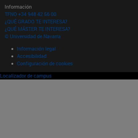
Información
TFNO +34 948 42 56 00
¿QUÉ GRADO TE INTERESA?
¿QUÉ MÁSTER TE INTERESA?
© Universidad de Navarra
Información legal
Accesibilidad
Configuración de cookies
Localizador de campus