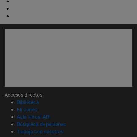
Accesos directos
(abre en nueva ventana)
Biblioteca
(abre en nueva ventana)
Mi correo
(abre en nueva ventana)
Aula virtual ADI
(abre en nueva ventana)
Búsqueda de personas
(abre en nueva ventana)
Trabaja con nosotros