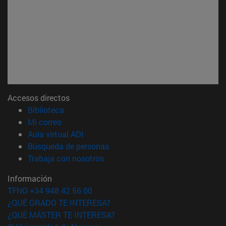
Accesos directos
(abre en nueva ventana)
Biblioteca
(abre en nueva ventana)
Mi correo
(abre en nueva ventana)
Aula virtual ADI
(abre en nueva ventana)
Búsqueda de personas
(abre en nueva ventana)
Trabaja con nosotros
Información
TFNO +34 948 42 56 00
¿QUÉ GRADO TE INTERESA?
¿QUÉ MÁSTER TE INTERESA?