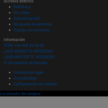
Accesos directos
(abre en nueva ventana)
Biblioteca
(abre en nueva ventana)
Mi correo
(abre en nueva ventana)
Aula virtual ADI
(abre en nueva ventana)
Búsqueda de personas
(abre en nueva ventana)
Trabaja con nosotros
Información
TFNO +34 948 42 56 00
¿QUÉ GRADO TE INTERESA?
¿QUÉ MÁSTER TE INTERESA?
© Universidad de Navarra
Información legal
Accesibilidad
Configuración de cookies
Localizador de campus