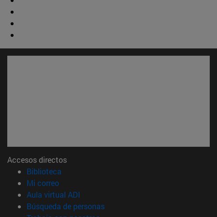
Accesos directos
(abre en nueva ventana)
Biblioteca
(abre en nueva ventana)
Mi correo
(abre en nueva ventana)
Aula virtual ADI
(abre en nueva ventana)
Búsqueda de personas