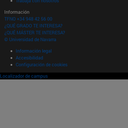
(abre en nueva ventana)
Trabaja con nosotros
Información
TFNO +34 948 42 56 00
¿QUÉ GRADO TE INTERESA?
¿QUÉ MÁSTER TE INTERESA?
© Universidad de Navarra
Información legal
Accesibilidad
Configuración de cookies
Localizador de campus