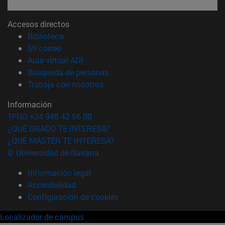
Accesos directos
(abre en nueva ventana)
Biblioteca
(abre en nueva ventana)
Mi correo
(abre en nueva ventana)
Aula virtual ADI
(abre en nueva ventana)
Búsqueda de personas
(abre en nueva ventana)
Trabaja con nosotros
Información
TFNO +34 948 42 56 00
¿QUÉ GRADO TE INTERESA?
¿QUÉ MÁSTER TE INTERESA?
© Universidad de Navarra
Información legal
Accesibilidad
Configuración de cookies
Localizador de campus