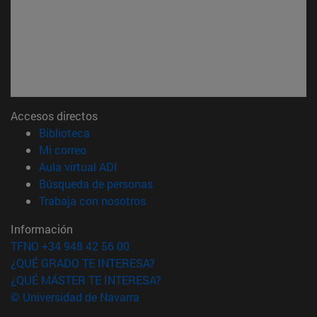
Accesos directos
(abre en nueva ventana)
Biblioteca
(abre en nueva ventana)
Mi correo
(abre en nueva ventana)
Aula virtual ADI
(abre en nueva ventana)
Búsqueda de personas
(abre en nueva ventana)
Trabaja con nosotros
Información
TFNO +34 948 42 56 00
¿QUÉ GRADO TE INTERESA?
¿QUÉ MÁSTER TE INTERESA?
© Universidad de Navarra