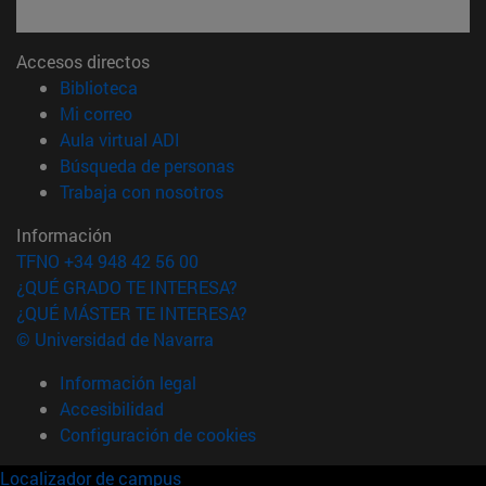
Accesos directos
(abre en nueva ventana)
Biblioteca
(abre en nueva ventana)
Mi correo
(abre en nueva ventana)
Aula virtual ADI
(abre en nueva ventana)
Búsqueda de personas
(abre en nueva ventana)
Trabaja con nosotros
Información
TFNO +34 948 42 56 00
¿QUÉ GRADO TE INTERESA?
¿QUÉ MÁSTER TE INTERESA?
© Universidad de Navarra
Información legal
Accesibilidad
Configuración de cookies
Localizador de campus