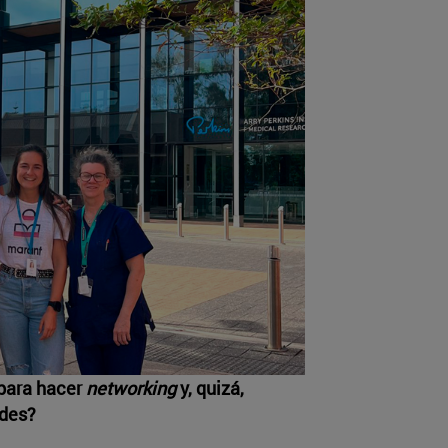
 para hacer
networking
y, quizá,
ades?