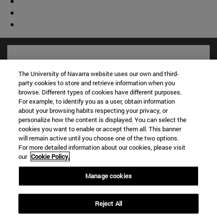
The University of Navarra website uses our own and third-
party cookies to store and retrieve information when you
browse. Different types of cookies have different purposes.
For example, to identify you as a user, obtain information
about your browsing habits respecting your privacy, or
personalize how the content is displayed. You can select the
cookies you want to enable or accept them all. This banner
will remain active until you choose one of the two options.
For more detailed information about our cookies, please visit
Accesos directos
our
Cookie Policy.
(abre en nueva ventana)
Biblioteca
(abre en nueva ventana)
Mi correo
Manage cookies
(abre en nueva ventana)
Aula virtual ADI
(abre en nueva ventana)
Búsqueda de personas
Reject All
(abre en nueva ventana)
Trabaja con nosotros