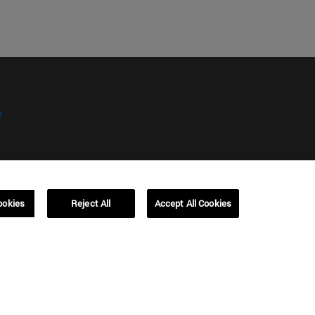
?
ookies
Reject All
Accept All Cookies
kies
Campus Barcelona (IESE)
, 3
Av. Pearson, 21 08034 Barcelona
España
T.
+34 93 253 42 00