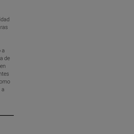
sidad
uras
 a
ea de
 en
ntes
como
 a