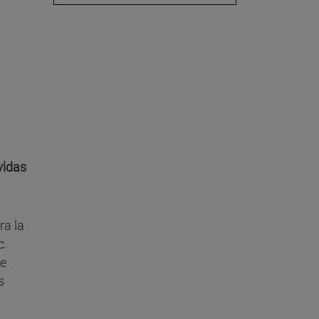
vidas
ra la
c.
se
s