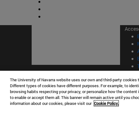
Acces
© Uni
The University of Navarra website uses our own and third-party cookies 
Nava
Different types of cookies have different purposes. For example, to identi
browsing habits respecting your privacy, or personalize how the content 
to enable or accept them all. This banner will remain active until you ch
information about our cookies, please visit our
Cookie Policy.
Campus Pamplona
Campus 
Campus Universitario 31009 Pamplona
Pº de M
España
Donosti
T.
+34 948 42 56 00
info@unav.es
T.
+34 9