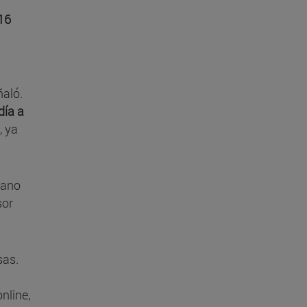
 16
ñaló.
día a
, ya
cano
sor
sas.
nline,