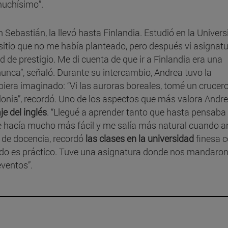
muchísimo”.
Sebastián, la llevó hasta Finlandia. Estudió en la Univer
 sitio que no me había planteado, pero después vi asignat
de prestigio. Me di cuenta de que ir a Finlandia era una
unca”, señaló. Durante su intercambio, Andrea tuvo la
era imaginado: “Vi las auroras boreales, tomé un crucero
olonia”, recordó. Uno de los aspectos que más valora Andr
je del inglés
. “Llegué a aprender tanto que hasta pensaba
 me hacía mucho más fácil y me salía más natural cuando a
 de docencia, recordó
las clases en la universidad
finesa 
todo es práctico. Tuve una asignatura donde nos mandaron
ventos”.