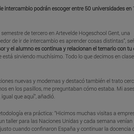
 de intercambio podrán escoger entre 50 universidades en
 semestre de tercero en Artevelde Hogeschool Gent, una
edor de ir de intercambio es aprender cosas distintas”, se
esor y el alumno es continua y relacionan el temario con tu 
 me está sirviendo muchísimo. Todo lo que decimos en clase
aciones nuevas y modernas y destacó también el trato cer
os en los pasillos, me preguntaban cómo estaba. Mi ase
 igual que aquí”, añadió.
odología era práctica: “Hicimos muchas visitas a empre
un taller para las Naciones Unidas y cada semana venían
justo cuando confinaron España y continuar la docencia o