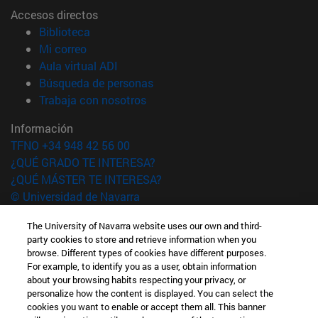
Accesos directos
(abre en nueva ventana)
Biblioteca
(abre en nueva ventana)
Mi correo
(abre en nueva ventana)
Aula virtual ADI
(abre en nueva ventana)
Búsqueda de personas
(abre en nueva ventana)
Trabaja con nosotros
Información
TFNO +34 948 42 56 00
¿QUÉ GRADO TE INTERESA?
¿QUÉ MÁSTER TE INTERESA?
© Universidad de Navarra
Información legal
The University of Navarra website uses our own and third-
party cookies to store and retrieve information when you
Accesibilidad
browse. Different types of cookies have different purposes.
Configuración de cookies
For example, to identify you as a user, obtain information
about your browsing habits respecting your privacy, or
Localizador de campus
personalize how the content is displayed. You can select the
cookies you want to enable or accept them all. This banner