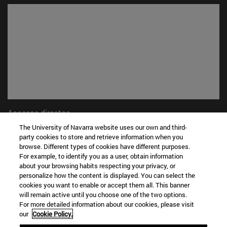
Accesos directos
(abre en nueva ventana)
Biblioteca
The University of Navarra website uses our own and third-
(abre en nueva ventana)
Mi correo
party cookies to store and retrieve information when you
browse. Different types of cookies have different purposes.
(abre en nueva ventana)
Aula virtual ADI
For example, to identify you as a user, obtain information
(abre en nueva ventana)
Búsqueda de personas
about your browsing habits respecting your privacy, or
(abre en nueva ventana)
Trabaja con nosotros
personalize how the content is displayed. You can select the
cookies you want to enable or accept them all. This banner
Información
will remain active until you choose one of the two options.
For more detailed information about our cookies, please visit
TFNO +34 948 42 56 00
our
Cookie Policy.
¿QUÉ GRADO TE INTERESA?