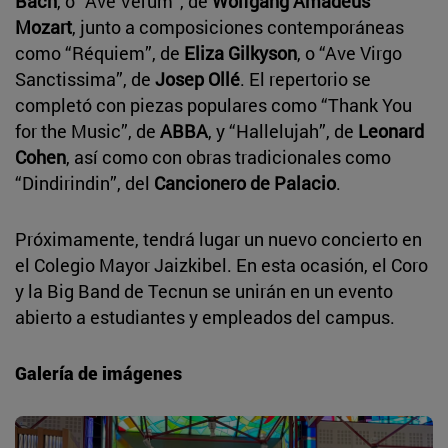
Bach
, o “Ave Verum”, de
Wolfgang Amadeus
Mozart
, junto a composiciones contemporáneas
como “Réquiem”, de
Eliza Gilkyson
, o “Ave Virgo
Sanctissima”, de
Josep Ollé
. El repertorio se
completó con piezas populares como “Thank You
for the Music”, de
ABBA
, y “Hallelujah”, de
Leonard
Cohen
, así como con obras tradicionales como
“Dindirindin”, del
Cancionero de Palacio
.
Próximamente, tendrá lugar un nuevo concierto en
el Colegio Mayor Jaizkibel. En esta ocasión, el Coro
y la Big Band de Tecnun se unirán en un evento
abierto a estudiantes y empleados del campus.
Galería de imágenes