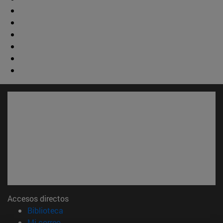
Accesos directos
(abre en nueva ventana)
Biblioteca
(abre en nueva ventana)
Mi correo