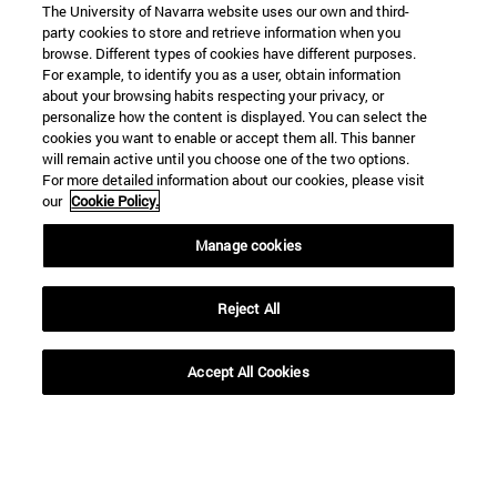
The University of Navarra website uses our own and third-
party cookies to store and retrieve information when you
browse. Different types of cookies have different purposes.
For example, to identify you as a user, obtain information
about your browsing habits respecting your privacy, or
personalize how the content is displayed. You can select the
cookies you want to enable or accept them all. This banner
will remain active until you choose one of the two options.
For more detailed information about our cookies, please visit
our
Cookie Policy.
Manage cookies
Accesos directos
(abre en nueva ventana)
Biblioteca
Reject All
(abre en nueva ventana)
Mi correo
(abre en nueva ventana)
Aula virtual ADI
(abre en nueva ventana)
Búsqueda de personas
Accept All Cookies
(abre en nueva ventana)
Trabaja con nosotros
Información
TFNO +34 948 42 56 00
¿QUÉ GRADO TE INTERESA?