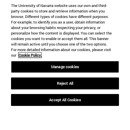
The University of Navarra website uses our own and third-
party cookies to store and retrieve information when you
browse. Different types of cookies have different purposes.
For example, to identify you as a user, obtain information
about your browsing habits respecting your privacy, or
personalize how the content is displayed. You can select the
cookies you want to enable or accept them all. This banner
Accesos directos
will remain active until you choose one of the two options.
(abre en nueva ventana)
Biblioteca
For more detailed information about our cookies, please visit
(abre en nueva ventana)
Mi correo
our
Cookie Policy.
(abre en nueva ventana)
Aula virtual ADI
Manage cookies
(abre en nueva ventana)
Búsqueda de personas
(abre en nueva ventana)
Trabaja con nosotros
Reject All
Información
TFNO +34 948 42 56 00
Accept All Cookies
¿QUÉ GRADO TE INTERESA?
¿QUÉ MÁSTER TE INTERESA?
© Universidad de Navarra
Información legal