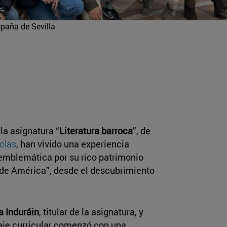
paña de Sevilla
la asignatura “
Literatura barroca
”, de
olas
, han vivido una experiencia
 emblemática por su rico patrimonio
a de América”, desde el descubrimiento
a Induráin
, titular de la asignatura, y
viaje curricular comenzó con una