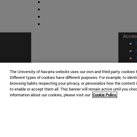
Acces
The University of Navarra website uses our own and third-party cookies 
Different types of cookies have different purposes. For example, to identi
browsing habits respecting your privacy, or personalize how the content 
© Uni
to enable or accept them all. This banner will remain active until you ch
Nava
information about our cookies, please visit our
Cookie Policy.
Campus Pamplona
Campus 
Campus Universitario 31009 Pamplona
Pº de M
España
Donosti