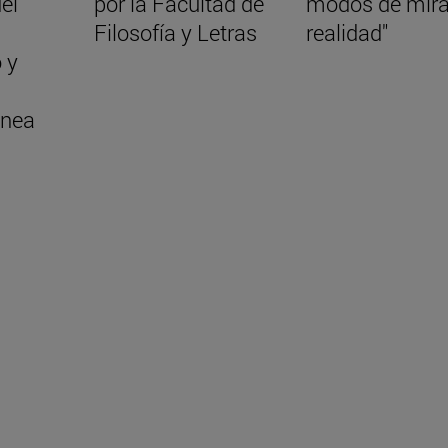
el
por la Facultad de
modos de mira
Filosofía y Letras
realidad"
 y
nea