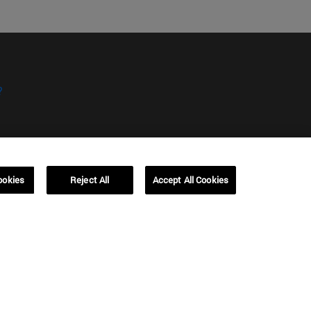
?
ookies
Reject All
Accept All Cookies
kies
Campus Barcelona (IESE)
, 3
Av. Pearson, 21 08034 Barcelona
España
T.
+34 93 253 42 00
Campus Sao Paulo (IESE)