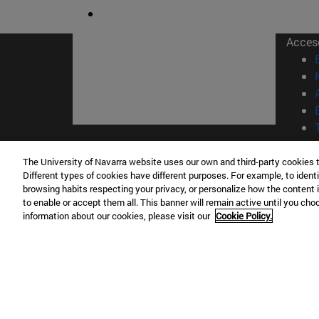
Acces
© Uni
The University of Navarra website uses our own and third-party cookies 
Nava
Different types of cookies have different purposes. For example, to identi
browsing habits respecting your privacy, or personalize how the content 
to enable or accept them all. This banner will remain active until you ch
information about our cookies, please visit our
Cookie Policy.
Campus Pamplona
Campus 
Campus Universitario 31009 Pamplona
Pº de M
España
Donosti
T.
+34 948 42 56 00
info@unav.es
T.
+34 9
Campus Madrid (IESE)
Campus 