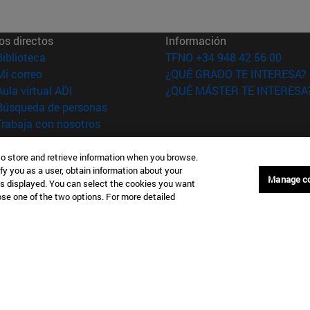
os directos
Información
(abre en nueva ventana)
Biblioteca
TFNO +34 948 42 56 00
(abre en nueva ventana)
Mi correo
¿QUÉ GRADO TE INTERESA?
(abre en nueva ventana)
Aula virtual ADI
¿QUÉ MÁSTER TE INTERESA
(abre en nueva ventana)
Búsqueda de personas
(abre en nueva ventana)
Trabaja con nosotros
versidad de
Información legal
to store and retrieve information when you browse.
rra
Accesibilidad
fy you as a user, obtain information about your
Manage c
is displayed. You can select the cookies you want
Configuración de coo
oose one of the two options. For more detailed
Donostia-San Sebastián
Campus Madrid
anuel Lardizabal 13 20018
Calle Marquesado de Sta. Marta
a-San Sebastián España
28027 Madrid España
43 21 98 77
T.
+34 914 51 43 41
Nueva York (IESE)
Campus Munich (IESE)