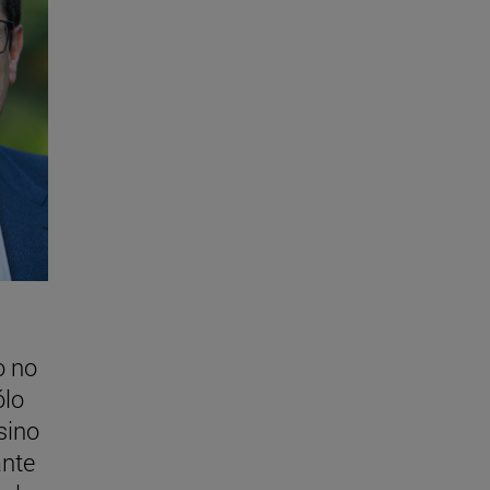
o no
ólo
sino
nte