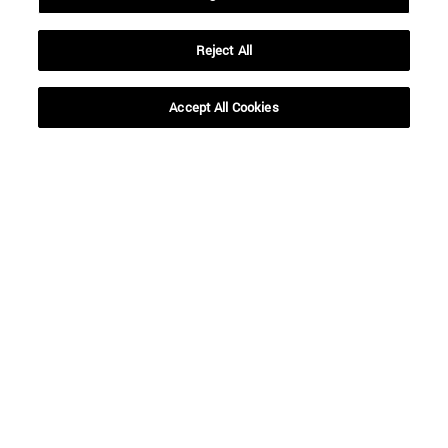
Reject All
Accept All Cookies
Accesos directos
(abre en nueva ventana)
Biblioteca
(abre en nueva ventana)
Mi correo
(abre en nueva ventana)
Aula virtual ADI
(abre en nueva ventana)
Búsqueda de personas
(abre en nueva ventana)
Trabaja con nosotros
Información
TFNO +34 948 42 56 00
¿QUÉ GRADO TE INTERESA?
¿QUÉ MÁSTER TE INTERESA?
© Universidad de Navarra