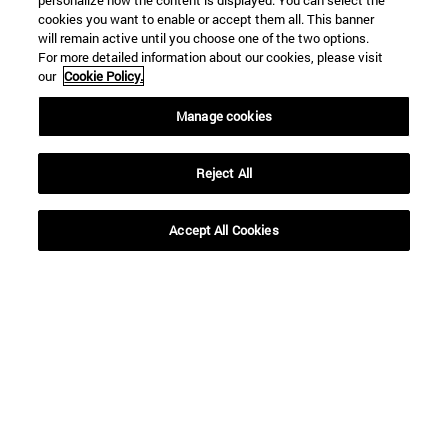
personalize how the content is displayed. You can select the
cookies you want to enable or accept them all. This banner
will remain active until you choose one of the two options.
For more detailed information about our cookies, please visit
our
Cookie Policy.
Accesos directos
Manage cookies
(abre en nueva ventana)
Biblioteca
(abre en nueva ventana)
Mi correo
Reject All
(abre en nueva ventana)
Aula virtual ADI
(abre en nueva ventana)
Búsqueda de personas
(abre en nueva ventana)
Trabaja con nosotros
Accept All Cookies
Información
TFNO +34 948 42 56 00
¿QUÉ GRADO TE INTERESA?
¿QUÉ MÁSTER TE INTERESA?
© Universidad de Navarra
Información legal
Accesibilidad