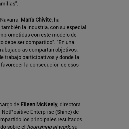
amilias".
 Navarra,
María Chivite,
ha
también la industria, con su especial
omprometidas con este modelo de
to debe ser compartido". "En una
trabajadoras compartan objetivos,
 trabajo participativos y donde la
 favorecer la consecución de esos
 cargo de
Eileen McNeely
, directora
or NetPositive Enterprise (Shine) de
ompartido los principales resultados
ndo sobre el
flourishing at work,
su