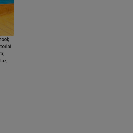
hool;
torial
ra;
laz,