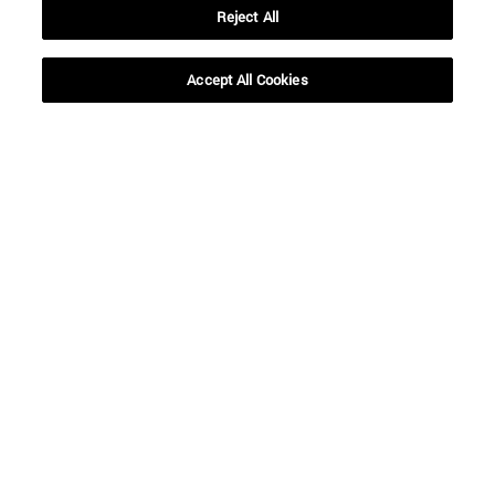
Reject All
Accept All Cookies
Accesos directos
(abre en nueva ventana)
Biblioteca
(abre en nueva ventana)
Mi correo
(abre en nueva ventana)
Aula virtual ADI
(abre en nueva ventana)
Búsqueda de personas
(abre en nueva ventana)
Trabaja con nosotros
Información
TFNO +34 948 42 56 00
¿QUÉ GRADO TE INTERESA?