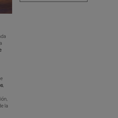
ada
ra
e
de
os
,
ión,
e la