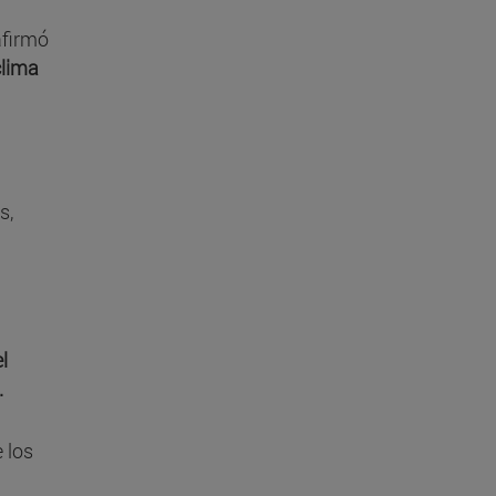
afirmó
clima
a
s,
l
.
e los