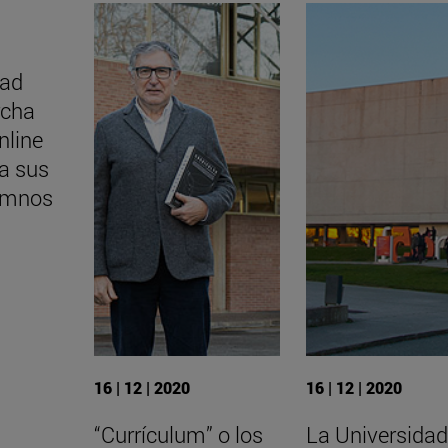
dad
rcha
nline
ra sus
umnos
16 | 12 | 2020
16 | 12 | 2020
“Currículum” o los
La Universidad