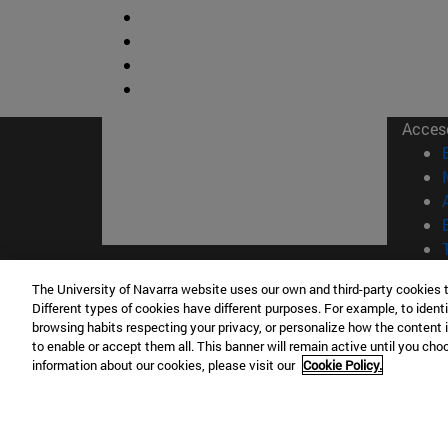
Acces
© Uni
The University of Navarra website uses our own and third-party cookies 
Different types of cookies have different purposes. For example, to identi
Nava
browsing habits respecting your privacy, or personalize how the content 
to enable or accept them all. This banner will remain active until you ch
information about our cookies, please visit our
Cookie Policy.
Campus Pamplona
Campus 
Campus Universitario 31009 Pamplona
Pº de M
España
Donosti