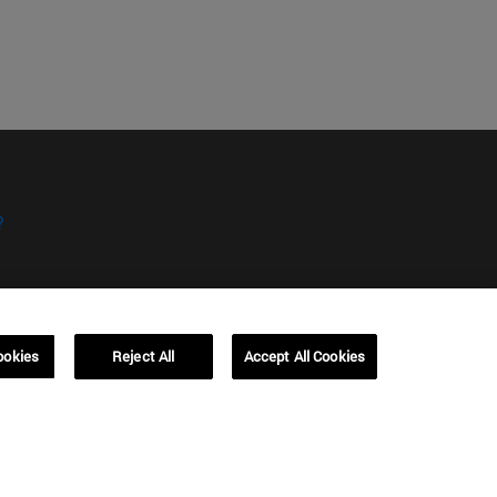
?
ookies
Reject All
Accept All Cookies
kies
Campus Barcelona (IESE)
, 3
Av. Pearson, 21 08034 Barcelona
España