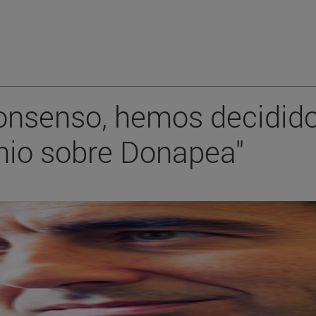
 consenso, hemos decidid
enio sobre Donapea"