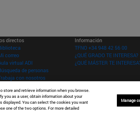
os directos
Información
(abre en nueva ventana)
Biblioteca
TFNO +34 948 42 56 00
(abre en nueva ventana)
Mi correo
¿QUÉ GRADO TE INTERESA?
(abre en nueva ventana)
Aula virtual ADI
¿QUÉ MÁSTER TE INTERESA
(abre en nueva ventana)
Búsqueda de personas
(abre en nueva ventana)
Trabaja con nosotros
versidad de
Información legal
to store and retrieve information when you browse.
fy you as a user, obtain information about your
rra
Accesibilidad
Manage c
is displayed. You can select the cookies you want
Configuración de coo
oose one of the two options. For more detailed
Donostia-San Sebastián
Campus Madrid
anuel Lardizabal 13 20018
Calle Marquesado de Sta. Marta
a-San Sebastián España
28027 Madrid España