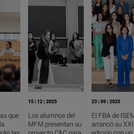
15 | 12 | 2025
23 | 09 | 2025
as que
Los alumnos del
El FBA de ISE
la
MFM presentan su
arrancó su XXI
erán las
proyecto C&C para
edición con un