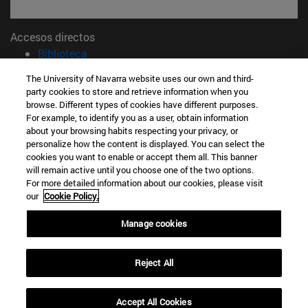
Accesos directos
(abre en nueva ventana)
Biblioteca
(abre en nueva ventana)
Mi correo
The University of Navarra website uses our own and third-
(abre en nueva ventana)
Aula virtual ADI
party cookies to store and retrieve information when you
(abre en nueva ventana)
Búsqueda de personas
browse. Different types of cookies have different purposes.
For example, to identify you as a user, obtain information
(abre en nueva ventana)
Trabaja con nosotros
about your browsing habits respecting your privacy, or
personalize how the content is displayed. You can select the
Información
cookies you want to enable or accept them all. This banner
TFNO +34 948 42 56 00
will remain active until you choose one of the two options.
¿QUÉ GRADO TE INTERESA?
For more detailed information about our cookies, please visit
¿QUÉ MÁSTER TE INTERESA?
our
Cookie Policy.
© Universidad de Navarra
Manage cookies
Información legal
Accesibilidad
Reject All
Configuración de cookies
Localizador de campus
Accept All Cookies