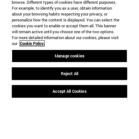
browse. Different types of cookies have different purposes.
For example, to identify you as a user, obtain information
about your browsing habits respecting your privacy, or
personalize how the content is displayed. You can select the
cookies you want to enable or accept them all. This banner
will remain active until you choose one of the two options.
For more detailed information about our cookies, please visit
our
Cookie Policy.
Manage cookies
Accesos directos
(abre en nueva ventana)
Biblioteca
(abre en nueva ventana)
Mi correo
Reject All
(abre en nueva ventana)
Aula virtual ADI
(abre en nueva ventana)
Búsqueda de personas
Accept All Cookies
(abre en nueva ventana)
Trabaja con nosotros
Información
TFNO +34 948 42 56 00
¿QUÉ GRADO TE INTERESA?
¿QUÉ MÁSTER TE INTERESA?
© Universidad de Navarra