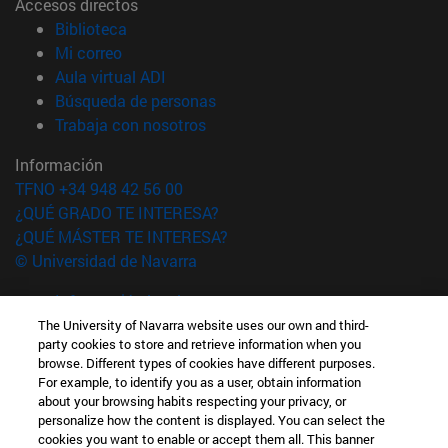
Accesos directos
(abre en nueva ventana)
Biblioteca
(abre en nueva ventana)
Mi correo
(abre en nueva ventana)
Aula virtual ADI
(abre en nueva ventana)
Búsqueda de personas
(abre en nueva ventana)
Trabaja con nosotros
Información
TFNO +34 948 42 56 00
¿QUÉ GRADO TE INTERESA?
¿QUÉ MÁSTER TE INTERESA?
© Universidad de Navarra
Información legal
Accesibilidad
The University of Navarra website uses our own and third-
party cookies to store and retrieve information when you
Configuración de cookies
browse. Different types of cookies have different purposes.
For example, to identify you as a user, obtain information
Localizador de campus
about your browsing habits respecting your privacy, or
personalize how the content is displayed. You can select the
cookies you want to enable or accept them all. This banner