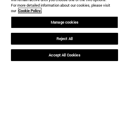
For more detailed information about our cookies, please visit
our
Cookie Policy.
Manage cookies
Reject All
Accept All Cookies
Accesos directos
(abre en nueva ventana)
Biblioteca
(abre en nueva ventana)
Mi correo
(abre en nueva ventana)
Aula virtual ADI
(abre en nueva ventana)
Búsqueda de personas
(abre en nueva ventana)
Trabaja con nosotros
Información