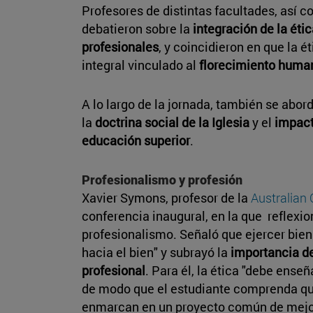
Profesores de distintas facultades, así c
debatieron sobre la
integración de la éti
profesionales
, y coincidieron en que la é
integral vinculado al
florecimiento huma
A lo largo de la jornada, también se abo
la
doctrina social de la Iglesia
y el
impacto
educación superior
.
Profesionalismo y profesión
Xavier Symons, profesor de la
Australian 
conferencia inaugural, en la que reflexio
profesionalismo. Señaló que ejercer bien s
hacia el bien" y subrayó la
importancia de
profesional
. Para él, la ética "debe enseñ
de modo que el estudiante comprenda qu
enmarcan en un proyecto común de mejor