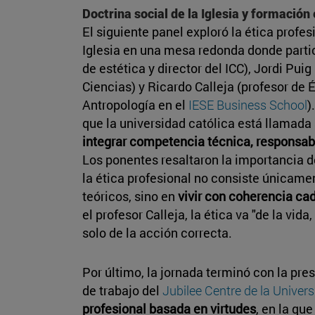
Doctrina social de la Iglesia y formación
El siguiente panel exploró la ética profes
Iglesia en una mesa redonda donde parti
de estética y director del ICC), Jordi Puig
Ciencias) y Ricardo Calleja (profesor de 
Antropología en el
IESE Business School
)
que la universidad católica está llamada
integrar competencia técnica, responsabi
Los ponentes resaltaron la importancia d
la ética profesional no consiste únicame
teóricos, sino en
vivir con coherencia ca
el profesor Calleja, la ética va "de la vida
solo de la acción correcta.
Por último, la jornada terminó con la pre
de trabajo del
Jubilee Centre de la Unive
profesional basada en virtudes
, en la que