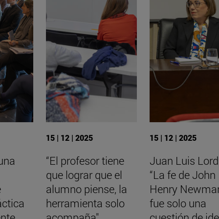
15 | 12 | 2025
15 | 12 | 2025
 una
“El profesor tiene
Juan Luis Lord
que lograr que el
“La fe de John
e
alumno piense, la
Henry Newma
áctica
herramienta solo
fue solo una
nte
acompaña"
cuestión de ide