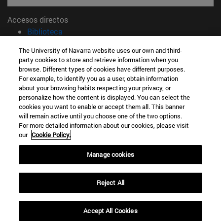
Accesos directos
(abre en nueva ventana)
Biblioteca
(abre en nueva ventana)
Mi correo
The University of Navarra website uses our own and third-
(abre en nueva ventana)
Aula virtual ADI
party cookies to store and retrieve information when you
(abre en nueva ventana)
Búsqueda de personas
browse. Different types of cookies have different purposes.
(abre en nueva ventana)
Trabaja con nosotros
For example, to identify you as a user, obtain information
about your browsing habits respecting your privacy, or
personalize how the content is displayed. You can select the
Información
cookies you want to enable or accept them all. This banner
TFNO +34 948 42 56 00
will remain active until you choose one of the two options.
¿QUÉ GRADO TE INTERESA?
For more detailed information about our cookies, please visit
¿QUÉ MÁSTER TE INTERESA?
our
Cookie Policy.
© Universidad de Navarra
Manage cookies
Información legal
Accesibilidad
Reject All
Configuración de cookies
Localizador de campus
Accept All Cookies