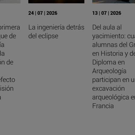
24 | 07 | 2026
13 | 07 | 2026
primera
La ingeniería detrás
Del aula al
que de
del eclipse
yacimiento: cu
ía
alumnas del G
la
en Historia y d
ón de
Diploma en
a
Arqueología
efecto
participan en 
isión
excavación
a
arqueológica e
Francia