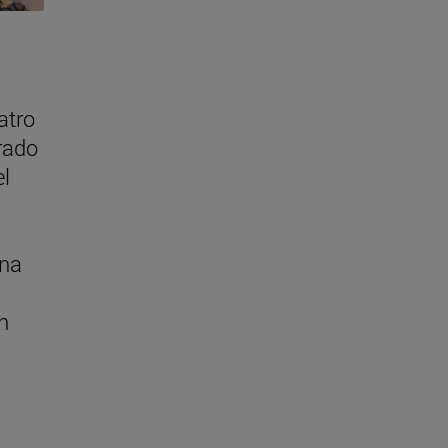
atro
rado
el
una
n