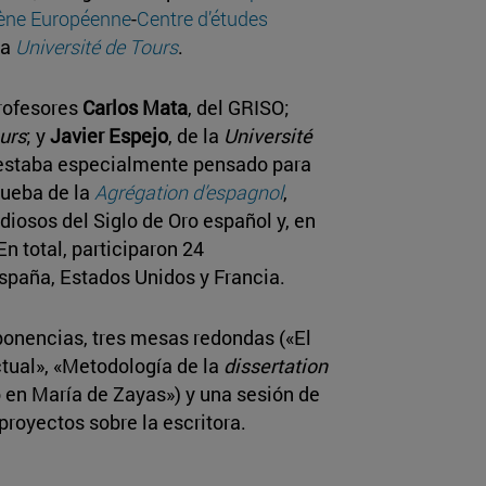
ène Européenne
-
Centre d’études
la
Université de Tours
.
profesores
Carlos Mata
, del GRISO;
urs
; y
Javier Espejo
, de la
Université
 estaba especialmente pensado para
rueba de la
Agrégation d’espagnol
,
diosos del Siglo de Oro español y, en
n total, participaron 24
spaña, Estados Unidos y Francia.
ponencias, tres mesas redondas («El
ctual», «Metodología de la
dissertation
 en María de Zayas») y una sesión de
proyectos sobre la escritora.