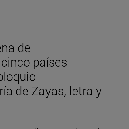
ena de
 cinco países
oloquio
ía de Zayas, letra y