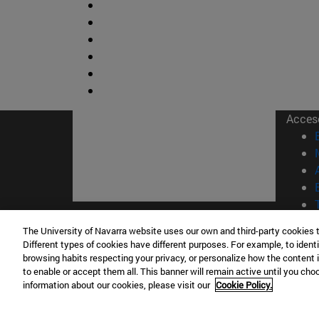
Acces
The University of Navarra website uses our own and third-party cookies 
© Uni
Different types of cookies have different purposes. For example, to identi
Nava
browsing habits respecting your privacy, or personalize how the content 
to enable or accept them all. This banner will remain active until you ch
information about our cookies, please visit our
Cookie Policy.
Campus Pamplona
Campus 
Campus Universitario 31009 Pamplona
Pº de M