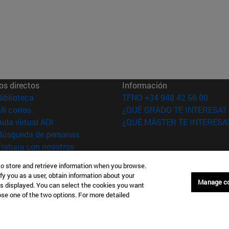
os directos
Información
(abre en nueva ventana)
Biblioteca
TFNO +34 948 42 56 00
(abre en nueva ventana)
Mi correo
¿QUÉ GRADO TE INTERESA?
(abre en nueva ventana)
Aula virtual ADI
¿QUÉ MÁSTER TE INTERESA
(abre en nueva ventana)
Búsqueda de personas
(abre en nueva ventana)
Trabaja con nosotros
to store and retrieve information when you browse.
versidad de
Información legal
fy you as a user, obtain information about your
rra
Accesibilidad
Manage c
is displayed. You can select the cookies you want
Configuración de coo
oose one of the two options. For more detailed
Donostia-San Sebastián
Campus Madrid
anuel Lardizabal 13 20018
Calle Marquesado de Sta. Marta