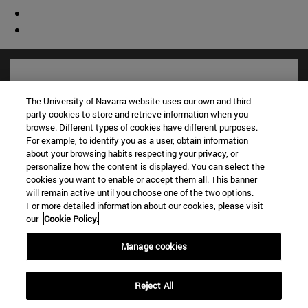
The University of Navarra website uses our own and third-
party cookies to store and retrieve information when you
browse. Different types of cookies have different purposes.
For example, to identify you as a user, obtain information
about your browsing habits respecting your privacy, or
personalize how the content is displayed. You can select the
cookies you want to enable or accept them all. This banner
will remain active until you choose one of the two options.
For more detailed information about our cookies, please visit
Accesos directos
our
Cookie Policy.
(abre en nueva ventana)
Biblioteca
(abre en nueva ventana)
Mi correo
Manage cookies
(abre en nueva ventana)
Aula virtual ADI
(abre en nueva ventana)
Búsqueda de personas
Reject All
(abre en nueva ventana)
Trabaja con nosotros