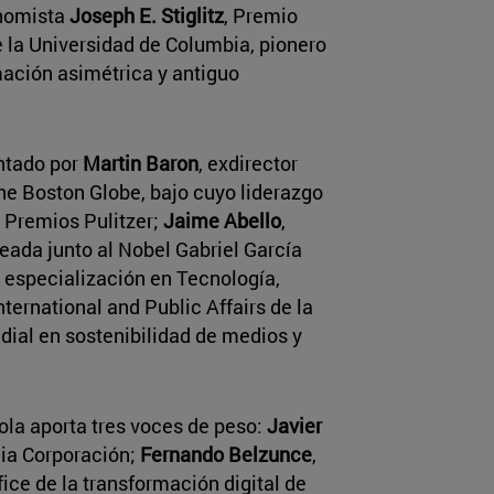
onomista
Joseph E. Stiglitz
, Premio
 la Universidad de Columbia, pionero
mación asimétrica y antiguo
entado por
Martin Baron
, exdirector
he Boston Globe, bajo cuyo liderazgo
8 Premios Pulitzer;
Jaime Abello
,
eada junto al Nobel Gabriel García
la especialización en Tecnología,
ternational and Public Affairs de la
dial en sostenibilidad de medios y
ñola aporta tres voces de peso:
Javier
ia Corporación;
Fernando Belzunce
,
ífice de la transformación digital de