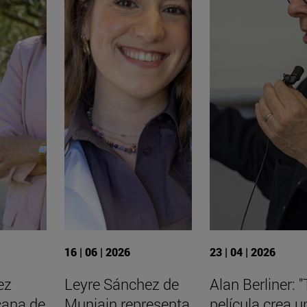
16 | 06 | 2026
23 | 04 | 2026
ez
Leyre Sánchez de
Alan Berliner: 
cana de
Muniain representa
película crea u