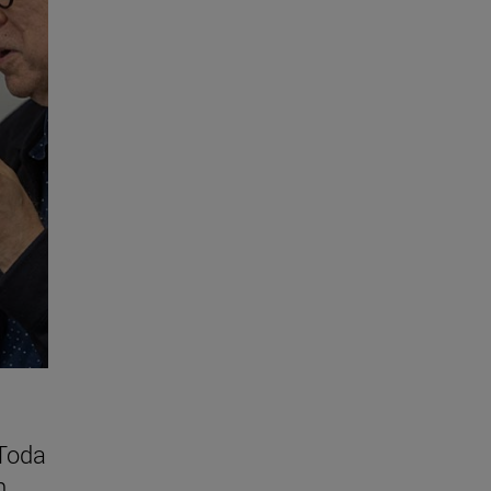
"Toda
n