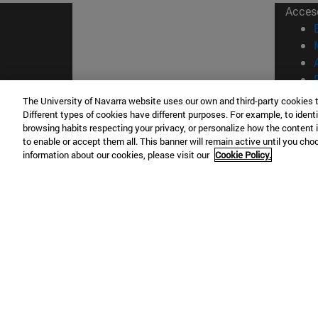
Acces
The University of Navarra website uses our own and third-party cookies 
Different types of cookies have different purposes. For example, to identi
© Uni
browsing habits respecting your privacy, or personalize how the content 
Nava
to enable or accept them all. This banner will remain active until you ch
information about our cookies, please visit our
Cookie Policy.
Campus Pamplona
Campus 
Campus Universitario 31009 Pamplona
Pº de M
España
Donosti
T.
+34 948 42 56 00
info@unav.es
T.
+34 9
Campus Madrid (IESE)
Campus 
Camino del Cerro Águila 3 28023
165 W 5
Madrid España
EE.UU