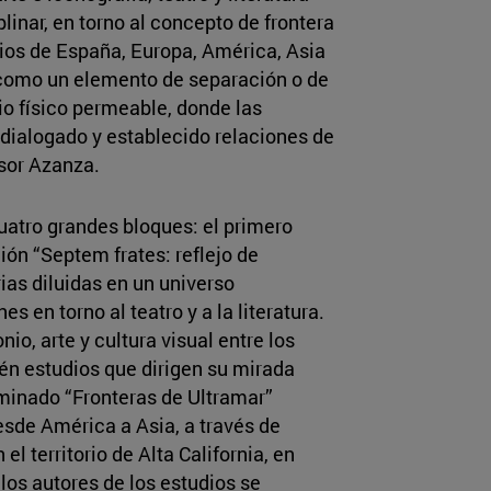
linar, en torno al concepto de frontera
orios de España, Europa, América, Asia
se como un elemento de separación o de
cio físico permeable, donde las
 dialogado y establecido relaciones de
esor Azanza.
uatro grandes bloques: el primero
ón “Septem frates: reflejo de
rias diluidas en un universo
s en torno al teatro y a la literatura.
io, arte y cultura visual entre los
bién estudios que dirigen su mirada
ominado “Fronteras de Ultramar”
esde América a Asia, a través de
l territorio de Alta California, en
los autores de los estudios se