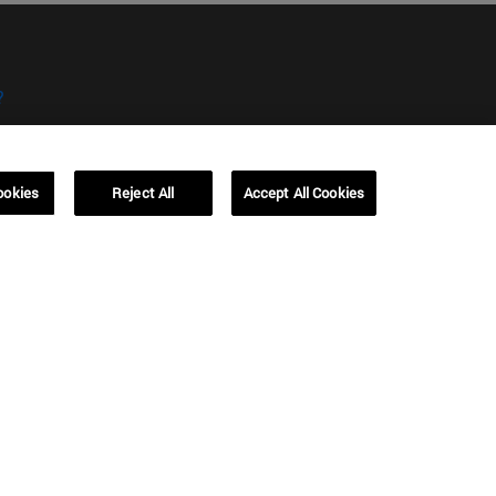
?
ookies
Reject All
Accept All Cookies
kies
Campus Barcelona (IESE)
, 3
Av. Pearson, 21 08034 Barcelona
España
T.
+34 93 253 42 00
Campus Sao Paulo (IESE)
5
Rua Martiniano de Carvalho, 573
01321001 Bela Vista Brasil