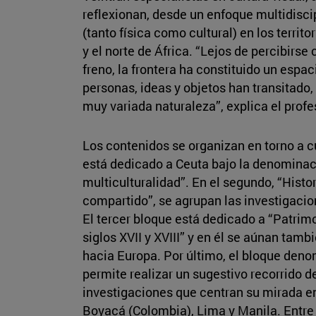
reflexionan, desde un enfoque multidiscip
(tanto física como cultural) en los territ
y el norte de África. “Lejos de percibir
freno, la frontera ha constituido un espa
personas, ideas y objetos han transitado,
muy variada naturaleza”, explica el prof
Los contenidos se organizan en torno a c
está dedicado a Ceuta bajo la denominaci
multiculturalidad”. En el segundo, “Histo
compartido”, se agrupan las investigacione
El tercer bloque está dedicado a “Patrimon
siglos XVII y XVIII” y en él se aúnan tam
hacia Europa. Por último, el bloque den
permite realizar un sugestivo recorrido d
investigaciones que centran su mirada en e
Boyacá (Colombia), Lima y Manila. Entre 