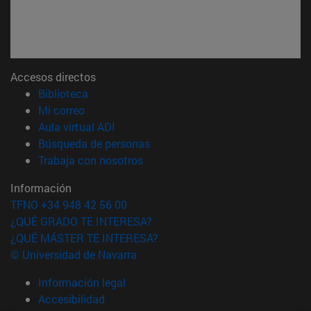
Accesos directos
(abre en nueva ventana)
Biblioteca
(abre en nueva ventana)
Mi correo
(abre en nueva ventana)
Aula virtual ADI
(abre en nueva ventana)
Búsqueda de personas
(abre en nueva ventana)
Trabaja con nosotros
Información
TFNO +34 948 42 56 00
¿QUÉ GRADO TE INTERESA?
¿QUÉ MÁSTER TE INTERESA?
© Universidad de Navarra
Información legal
Accesibilidad