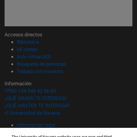
Accesos directos
(abre en nueva ventana)
Biblioteca
(abre en nueva ventana)
Mi correo
(abre en nueva ventana)
Aula virtual ADI
(abre en nueva ventana)
Búsqueda de personas
(abre en nueva ventana)
Trabaja con nosotros
Información
TFNO +34 948 42 56 00
¿QUÉ GRADO TE INTERESA?
¿QUÉ MÁSTER TE INTERESA?
© Universidad de Navarra
Información legal
Accesibilidad
The University of Navarra website uses our own and third-