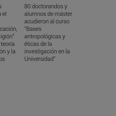
s
80 doctorandos y
 el
alumnos de máster
acudieron al curso
cación,
“Bases
ligión”
antropológicas y
 teoría
éticas de la
ón y la
investigación en la
os
Universidad”