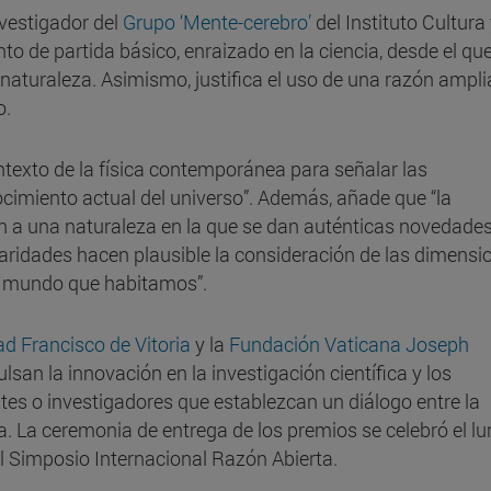
nvestigador del
Grupo ‘Mente-cerebro’
del Instituto Cultura
to de partida básico, enraizado en la ciencia, desde el qu
 la naturaleza. Asimismo, justifica el uso de una razón ampl
o.
ontexto de la física contemporánea para señalar las
cimiento actual del universo”. Además, añade que “la
n a una naturaleza en la que se dan auténticas novedades
idades hacen plausible la consideración de las dimensi
l mundo que habitamos”.
ad Francisco de Vitoria
y la
Fundación Vaticana Joseph
lsan la innovación en la investigación científica y los
s o investigadores que establezcan un diálogo entre la
gía. La ceremonia de entrega de los premios se celebró el l
l Simposio Internacional Razón Abierta.