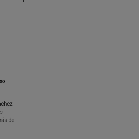
rso
nchez
o
más de