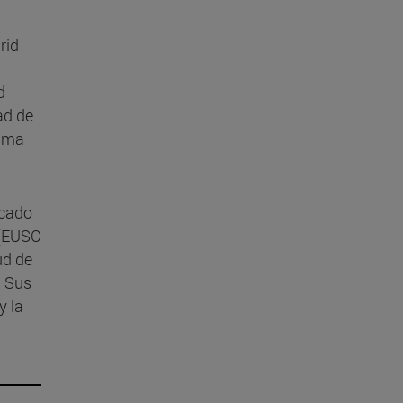
rid
d
ad de
isma
icado
4 (EUSC
ud de
. Sus
y la