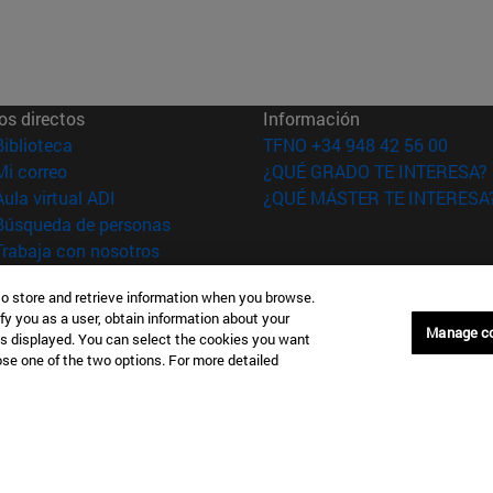
os directos
Información
(abre en nueva ventana)
Biblioteca
TFNO +34 948 42 56 00
(abre en nueva ventana)
Mi correo
¿QUÉ GRADO TE INTERESA?
(abre en nueva ventana)
Aula virtual ADI
¿QUÉ MÁSTER TE INTERESA
(abre en nueva ventana)
Búsqueda de personas
(abre en nueva ventana)
Trabaja con nosotros
versidad de
Información legal
to store and retrieve information when you browse.
fy you as a user, obtain information about your
rra
Accesibilidad
Manage c
is displayed. You can select the cookies you want
Configuración de coo
oose one of the two options. For more detailed
Donostia-San Sebastián
Campus Madrid
anuel Lardizabal 13 20018
Calle Marquesado de Sta. Marta
a-San Sebastián España
28027 Madrid España
43 21 98 77
T.
+34 914 51 43 41