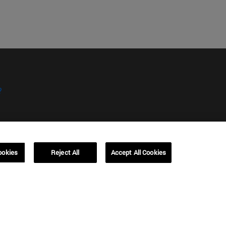
?
ookies
Reject All
Accept All Cookies
kies
Campus Barcelona (IESE)
, 3
Av. Pearson, 21 08034 Barcelona
España
T.
+34 93 253 42 00