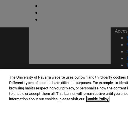
Acces
© Uni
The University of Navarra website uses our own and third-party cookies 
Different types of cookies have different purposes. For example, to identi
Nava
browsing habits respecting your privacy, or personalize how the content 
to enable or accept them all. This banner will remain active until you ch
information about our cookies, please visit our
Cookie Policy.
Campus Pamplona
Campus 
Campus Universitario 31009 Pamplona
Pº de M
España
Donosti
T.
+34 948 42 56 00
info@unav.es
T.
+34 9